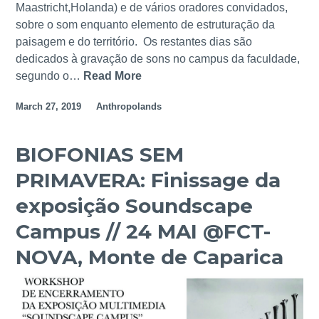
T
Maastricht,Holanda) e de vários oradores convidados,
U
sobre o som enquanto elemento de estruturação da
R
paisagem e do território. Os restantes dias são
E
dedicados à gravação de sons no campus da faculdade,
S
segundo o…
Read More
S
A
O
March 27, 2019
Anthropolands
N
U
D
N
T
D
BIOFONIAS SEM
H
S
PRIMAVERA: Finissage da
E
C
A
A
exposição Soundscape
N
P
Campus // 24 MAI @FCT-
T
E
H
C
NOVA, Monte de Caparica
R
A
O
M
P
P
O
U