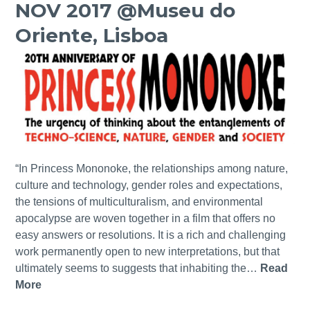
P
NOV 2017 @Museu do
@
S
U
F
Oriente, Lisboa
-
S
C
H
:
T
U
E
-
M
x
N
A
p
O
N
o
V
O
s
A
/
i
,
/
ç
“In Princess Mononoke, the relationships among nature,
M
M
ã
culture and technology, gender roles and expectations,
o
A
o
the tensions of multiculturalism, and environmental
n
I
/
apocalypse are woven together in a film that offers no
t
2
/
easy answers or resolutions. It is a rich and challenging
e
0
0
work permanently open to new interpretations, but that
d
1
4
ultimately seems to suggests that inhabiting the…
Read
e
8
-
More
2
C
@
2
0