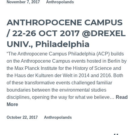
a
E
November 7, 2017
Anthropolands
4
T
p
s
M
H
a
p
A
A
ANTHROPOCENE CAMPUS
r
a
I
N
i
ç
/ 22-26 OCT 2017 @DREXEL
@
N
c
o
F
I
UNIV., Philadelphia
a
C
C
V
u
T
“The Anthropocene Campus Philadelphia (ACP) builds
E
l
-
on the Anthropocene Campus events hosted in Berlin by
R
t
U
the Max Planck Institute for the History of Science and
S
u
N
the Haus der Kulturen der Welt in 2014 and 2016. Both
A
r
L
of these transformative events challenged familiar
R
a
,
boundaries between the environmental studies
Y
l
M
disciplines, opening the way for what we believe…
Read
O
C
o
More
A
F
i
n
N
P
n
October 22, 2017
Anthropolands
t
T
R
e
e
H
I
m
d
R
N