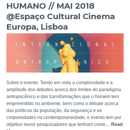
C
HUMANO // MAI 2018
S
O
T
E
V
@Espaço Cultural Cinema
N
M
A
O
Europa, Lisboa
P
,
V
R
M
A
I
o
,
M
n
M
A
t
o
V
e
n
E
d
t
R
e
e
A
Sobre o evento: Tendo em vista a complexidade e a
C
d
:
amplitude dos debates acerca dos limites do paradigma
a
e
F
antropocênico e das transformações que o homem tem
p
C
i
empreendido no ambiente, bem como o debate acerca
a
a
n
das políticas da população, da segurança e as
r
p
i
corporeidades na contemporaneidade, o evento tem por
i
a
s
objetivo reunir pesquisadores que tenham como…
Read
c
r