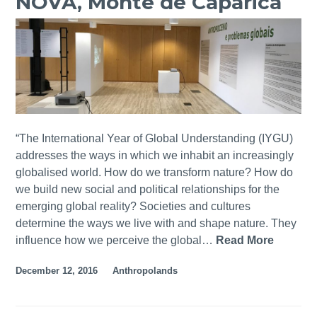
NOVA, Monte de Caparica
L
A
-
I
,
S
S
M
c
M
o
i
,
n
e
H
t
n
Y
e
c
D
d
e
R
“The International Year of Global Understanding (IYGU)
e
,
O
addresses the ways in which we inhabit an increasingly
C
N
C
globalised world. How do we transform nature? How do
a
a
A
we build new social and political relationships for the
p
t
P
emerging global reality? Societies and cultures
a
u
I
determine the ways we live with and shape nature. They
r
r
T
influence how we perceive the global…
Read More
A
i
e
A
N
c
,
December 12, 2016
Anthropolands
L
T
a
G
I
R
e
S
O