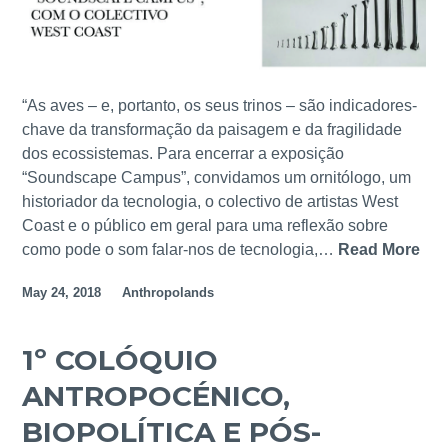
C
S
E
#
N
2
E
/
“As aves – e, portanto, os seus trinos – são indicadores-
/
/
chave da transformação da paisagem e da fragilidade
/
2
dos ecossistemas. Para encerrar a exposição
1
7
“Soundscape Campus”, convidamos um ornitólogo, um
8
M
historiador da tecnologia, o colectivo de artistas West
-
A
Coast e o público em geral para uma reflexão sobre
2
R
como pode o som falar-nos de tecnologia,…
Read More
B
0
–
I
S
1
May 24, 2018
Anthropolands
O
E
2
F
P
A
O
@
1º COLÓQUIO
P
N
F
R
ANTROPOCÉNICO,
I
C
@
A
T
BIOPOLÍTICA E PÓS-
F
S
N