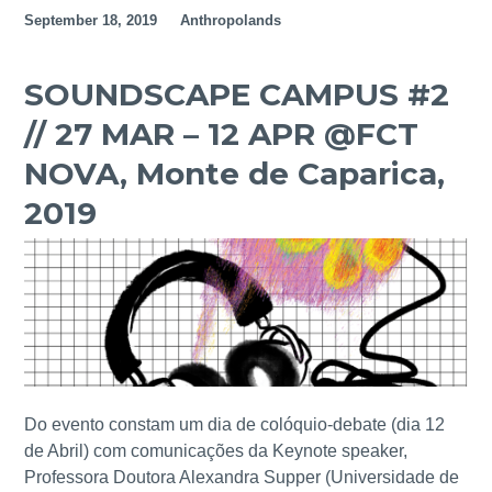
September 18, 2019
Anthropolands
S
O
U
SOUNDSCAPE CAMPUS #2
R
// 27 MAR – 12 APR @FCT
C
E
NOVA, Monte de Caparica,
S
2019
,
I
N
F
R
A
S
T
R
Do evento constam um dia de colóquio-debate (dia 12
U
de Abril) com comunicações da Keynote speaker,
C
Professora Doutora Alexandra Supper (Universidade de