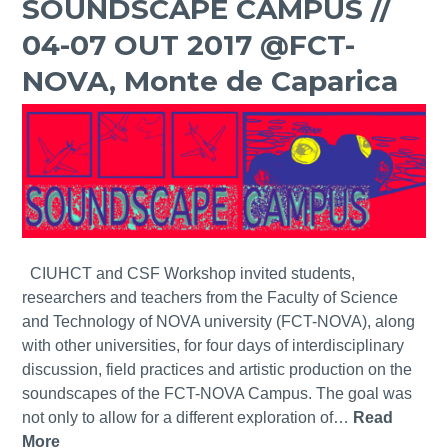
SOUNDSCAPE CAMPUS //
a
e
O
C
04-07 OUT 2017 @FCT-
E
C
P
E
u
a
O
S
NOVA, Monte de Caparica
r
p
C
S
o
a
E
M
p
r
N
O
a
i
E
N
,
c
C
O
L
a
A
N
i
M
O
s
P
K
CIUHCT and CSF Workshop invited students,
b
U
E
researchers and teachers from the Faculty of Science
o
S
:
and Technology of NOVA university (FCT-NOVA), along
a
/
T
with other universities, for four days of interdisciplinary
2
h
discussion, field practices and artistic production on the
2
e
soundscapes of the FCT-NOVA Campus. The goal was
-
U
not only to allow for a different exploration of…
Read
2
r
More
S