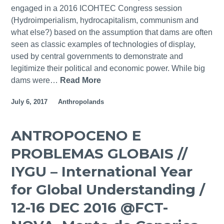
4
.
n
engaged in a 2016 ICOHTEC Congress session
-
,
t
(Hydroimperialism, hydrocapitalism, communism and
0
P
a
what else?) based on the assumption that dams are often
7
h
n
seen as classic examples of technologies of display,
O
i
g
used by central governments to demonstrate and
U
l
l
legitimize their political and economic power. While big
T
a
e
dams were…
Read More
H
2
d
m
Y
0
e
e
July 6, 2017
Anthropolands
D
1
l
n
R
7
p
t
O
ANTROPOCENO E
@
h
o
I
F
i
PROBLEMAS GLOBAIS //
f
M
C
a
T
P
IYGU – International Year
T
e
E
-
for Global Understanding /
c
R
N
h
I
12-16 DEC 2016 @FCT-
O
n
A
V
o