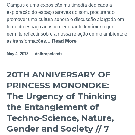
d
N
Campus é uma exposição multimedia dedicada à
s
I
exploração do espaço através do som, procurando
c
C
promover uma cultura sonora e discussão alargada em
a
O
torno do espaço acústico, enquanto fenómeno que
p
,
permite reflectir sobre a nossa relação com o ambiente e
e
B
as transformações…
Read More
S
C
I
O
a
May 4, 2018
Anthropolands
O
U
m
P
N
p
O
D
20TH ANNIVERSARY OF
u
L
S
s
PRINCESS MONONOKE:
Í
C
/
T
A
The Urgency of Thinking
/
I
P
2
the Entanglement of
C
E
4
A
C
Techno-Science, Nature,
M
E
A
A
Gender and Society // 7
P
M
I
Ó